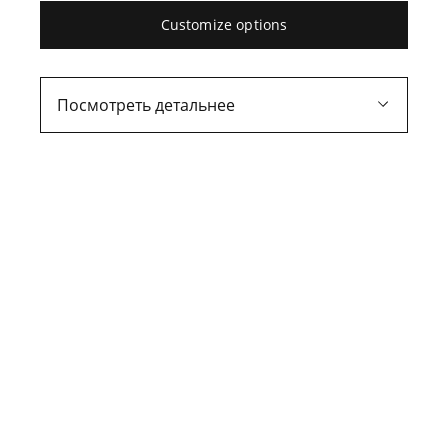
Customize options
Посмотреть детальнее
Айга Оборенко
Адміністратор бюро
aiga.oborenko@rusanovs.lv