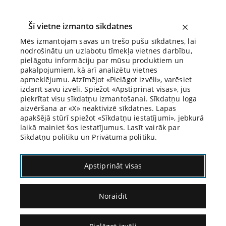
Šī vietne izmanto sīkdatnes
Mēs izmantojam savas un trešo pušu sīkdatnes, lai
nodrošinātu un uzlabotu tīmekļa vietnes darbību,
Biroja Blogs
pielāgotu informāciju par mūsu produktiem un
pakalpojumiem, kā arī analizētu vietnes
apmeklējumu. Atzīmējot «Pielāgot izvēli», varēsiet
izdarīt savu izvēli. Spiežot «Apstiprināt visas», jūs
piekrītat visu sīkdatņu izmantošanai. Sīkdatņu loga
aizvēršana ar «X» neaktivizē sīkdatnes. Lapas
Blogs
Citāds Citāts
apakšējā stūrī spiežot «Sīkdatņu iestatījumi», jebkurā
laikā mainiet šos iestatījumus. Lasīt vairāk par
Sīkdatņu politiku un Privātuma politiku.
Apstiprināt visas
Noraidīt