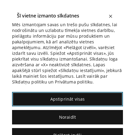
Šī vietne izmanto sīkdatnes
Mēs izmantojam savas un trešo pušu sīkdatnes, lai
nodrošinātu un uzlabotu tīmekļa vietnes darbību,
Biroja Blogs
pielāgotu informāciju par mūsu produktiem un
pakalpojumiem, kā arī analizētu vietnes
apmeklējumu. Atzīmējot «Pielāgot izvēli», varēsiet
izdarīt savu izvēli. Spiežot «Apstiprināt visas», jūs
piekrītat visu sīkdatņu izmantošanai. Sīkdatņu loga
aizvēršana ar «X» neaktivizē sīkdatnes. Lapas
Blogs
Citāds Citāts
apakšējā stūrī spiežot «Sīkdatņu iestatījumi», jebkurā
laikā mainiet šos iestatījumus. Lasīt vairāk par
Sīkdatņu politiku un Privātuma politiku.
Apstiprināt visas
Noraidīt