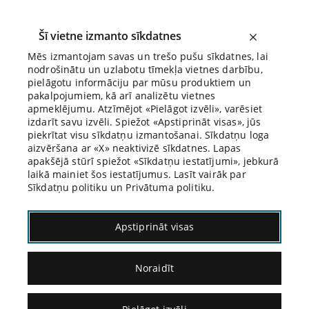
Šī vietne izmanto sīkdatnes
Mēs izmantojam savas un trešo pušu sīkdatnes, lai
nodrošinātu un uzlabotu tīmekļa vietnes darbību,
Biroja Blogs
pielāgotu informāciju par mūsu produktiem un
pakalpojumiem, kā arī analizētu vietnes
apmeklējumu. Atzīmējot «Pielāgot izvēli», varēsiet
izdarīt savu izvēli. Spiežot «Apstiprināt visas», jūs
piekrītat visu sīkdatņu izmantošanai. Sīkdatņu loga
aizvēršana ar «X» neaktivizē sīkdatnes. Lapas
Blogs
Citāds Citāts
apakšējā stūrī spiežot «Sīkdatņu iestatījumi», jebkurā
laikā mainiet šos iestatījumus. Lasīt vairāk par
Sīkdatņu politiku un Privātuma politiku.
Apstiprināt visas
Noraidīt