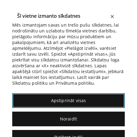
Šī vietne izmanto sīkdatnes
Mēs izmantojam savas un trešo pušu sīkdatnes, lai
nodrošinātu un uzlabotu tīmekļa vietnes darbību,
Biroja Blogs
pielāgotu informāciju par mūsu produktiem un
pakalpojumiem, kā arī analizētu vietnes
apmeklējumu. Atzīmējot «Pielāgot izvēli», varēsiet
izdarīt savu izvēli. Spiežot «Apstiprināt visas», jūs
piekrītat visu sīkdatņu izmantošanai. Sīkdatņu loga
aizvēršana ar «X» neaktivizē sīkdatnes. Lapas
Blogs
Citāds Citāts
apakšējā stūrī spiežot «Sīkdatņu iestatījumi», jebkurā
laikā mainiet šos iestatījumus. Lasīt vairāk par
Sīkdatņu politiku un Privātuma politiku.
Apstiprināt visas
Noraidīt