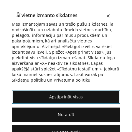
Šī vietne izmanto sīkdatnes
Mēs izmantojam savas un trešo pušu sīkdatnes, lai
nodrošinātu un uzlabotu tīmekļa vietnes darbību,
Biroja Blogs
pielāgotu informāciju par mūsu produktiem un
pakalpojumiem, kā arī analizētu vietnes
apmeklējumu. Atzīmējot «Pielāgot izvēli», varēsiet
izdarīt savu izvēli. Spiežot «Apstiprināt visas», jūs
piekrītat visu sīkdatņu izmantošanai. Sīkdatņu loga
aizvēršana ar «X» neaktivizē sīkdatnes. Lapas
Blogs
Citāds Citāts
apakšējā stūrī spiežot «Sīkdatņu iestatījumi», jebkurā
laikā mainiet šos iestatījumus. Lasīt vairāk par
Sīkdatņu politiku un Privātuma politiku.
Apstiprināt visas
Noraidīt