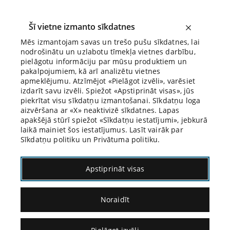
Šī vietne izmanto sīkdatnes
Mēs izmantojam savas un trešo pušu sīkdatnes, lai
nodrošinātu un uzlabotu tīmekļa vietnes darbību,
Biroja Blogs
pielāgotu informāciju par mūsu produktiem un
pakalpojumiem, kā arī analizētu vietnes
apmeklējumu. Atzīmējot «Pielāgot izvēli», varēsiet
izdarīt savu izvēli. Spiežot «Apstiprināt visas», jūs
piekrītat visu sīkdatņu izmantošanai. Sīkdatņu loga
aizvēršana ar «X» neaktivizē sīkdatnes. Lapas
Blogs
Citāds Citāts
apakšējā stūrī spiežot «Sīkdatņu iestatījumi», jebkurā
laikā mainiet šos iestatījumus. Lasīt vairāk par
Sīkdatņu politiku un Privātuma politiku.
Apstiprināt visas
Noraidīt