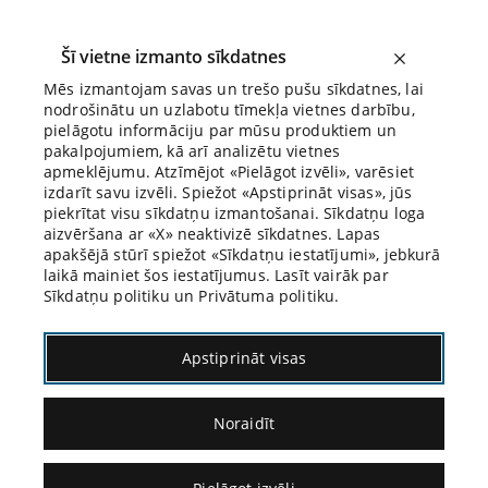
Šī vietne izmanto sīkdatnes
Mēs izmantojam savas un trešo pušu sīkdatnes, lai
nodrošinātu un uzlabotu tīmekļa vietnes darbību,
Biroja Blogs
pielāgotu informāciju par mūsu produktiem un
pakalpojumiem, kā arī analizētu vietnes
apmeklējumu. Atzīmējot «Pielāgot izvēli», varēsiet
izdarīt savu izvēli. Spiežot «Apstiprināt visas», jūs
piekrītat visu sīkdatņu izmantošanai. Sīkdatņu loga
aizvēršana ar «X» neaktivizē sīkdatnes. Lapas
Blogs
Citāds Citāts
apakšējā stūrī spiežot «Sīkdatņu iestatījumi», jebkurā
laikā mainiet šos iestatījumus. Lasīt vairāk par
Sīkdatņu politiku un Privātuma politiku.
Apstiprināt visas
Noraidīt