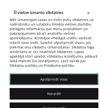
Šī vietne izmanto sīkdatnes
Mēs izmantojam savas un trešo pušu sīkdatnes, lai
nodrošinātu un uzlabotu tīmekļa vietnes darbību,
Biroja Blogs
pielāgotu informāciju par mūsu produktiem un
pakalpojumiem, kā arī analizētu vietnes
apmeklējumu. Atzīmējot «Pielāgot izvēli», varēsiet
izdarīt savu izvēli. Spiežot «Apstiprināt visas», jūs
piekrītat visu sīkdatņu izmantošanai. Sīkdatņu loga
aizvēršana ar «X» neaktivizē sīkdatnes. Lapas
Blogs
Citāds Citāts
apakšējā stūrī spiežot «Sīkdatņu iestatījumi», jebkurā
laikā mainiet šos iestatījumus. Lasīt vairāk par
Sīkdatņu politiku un Privātuma politiku.
Apstiprināt visas
Noraidīt