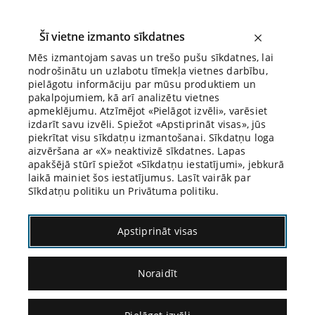
Šī vietne izmanto sīkdatnes
Mēs izmantojam savas un trešo pušu sīkdatnes, lai
nodrošinātu un uzlabotu tīmekļa vietnes darbību,
Biroja Blogs
pielāgotu informāciju par mūsu produktiem un
pakalpojumiem, kā arī analizētu vietnes
apmeklējumu. Atzīmējot «Pielāgot izvēli», varēsiet
izdarīt savu izvēli. Spiežot «Apstiprināt visas», jūs
piekrītat visu sīkdatņu izmantošanai. Sīkdatņu loga
aizvēršana ar «X» neaktivizē sīkdatnes. Lapas
Blogs
Citāds Citāts
apakšējā stūrī spiežot «Sīkdatņu iestatījumi», jebkurā
laikā mainiet šos iestatījumus. Lasīt vairāk par
Sīkdatņu politiku un Privātuma politiku.
Apstiprināt visas
Noraidīt