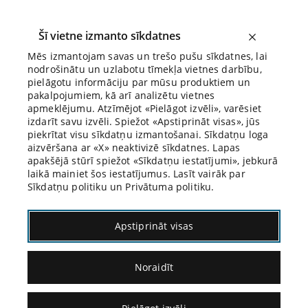
Šī vietne izmanto sīkdatnes
Mēs izmantojam savas un trešo pušu sīkdatnes, lai
nodrošinātu un uzlabotu tīmekļa vietnes darbību,
Biroja Blogs
pielāgotu informāciju par mūsu produktiem un
pakalpojumiem, kā arī analizētu vietnes
apmeklējumu. Atzīmējot «Pielāgot izvēli», varēsiet
izdarīt savu izvēli. Spiežot «Apstiprināt visas», jūs
piekrītat visu sīkdatņu izmantošanai. Sīkdatņu loga
aizvēršana ar «X» neaktivizē sīkdatnes. Lapas
Blogs
Citāds Citāts
apakšējā stūrī spiežot «Sīkdatņu iestatījumi», jebkurā
laikā mainiet šos iestatījumus. Lasīt vairāk par
Sīkdatņu politiku un Privātuma politiku.
Apstiprināt visas
Noraidīt