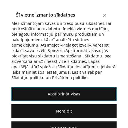
Šī vietne izmanto sīkdatnes
Mēs izmantojam savas un trešo pušu sīkdatnes, lai
nodrošinātu un uzlabotu tīmekļa vietnes darbību,
Biroja Blogs
pielāgotu informāciju par mūsu produktiem un
pakalpojumiem, kā arī analizētu vietnes
apmeklējumu. Atzīmējot «Pielāgot izvēli», varēsiet
izdarīt savu izvēli. Spiežot «Apstiprināt visas», jūs
piekrītat visu sīkdatņu izmantošanai. Sīkdatņu loga
aizvēršana ar «X» neaktivizē sīkdatnes. Lapas
Blogs
Citāds Citāts
apakšējā stūrī spiežot «Sīkdatņu iestatījumi», jebkurā
laikā mainiet šos iestatījumus. Lasīt vairāk par
Sīkdatņu politiku un Privātuma politiku.
Apstiprināt visas
Noraidīt