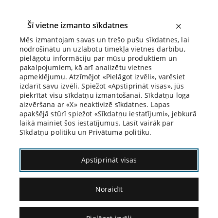
Šī vietne izmanto sīkdatnes
Mēs izmantojam savas un trešo pušu sīkdatnes, lai
nodrošinātu un uzlabotu tīmekļa vietnes darbību,
Biroja Blogs
pielāgotu informāciju par mūsu produktiem un
pakalpojumiem, kā arī analizētu vietnes
apmeklējumu. Atzīmējot «Pielāgot izvēli», varēsiet
izdarīt savu izvēli. Spiežot «Apstiprināt visas», jūs
piekrītat visu sīkdatņu izmantošanai. Sīkdatņu loga
aizvēršana ar «X» neaktivizē sīkdatnes. Lapas
Blogs
Citāds Citāts
apakšējā stūrī spiežot «Sīkdatņu iestatījumi», jebkurā
laikā mainiet šos iestatījumus. Lasīt vairāk par
Sīkdatņu politiku un Privātuma politiku.
Apstiprināt visas
Noraidīt