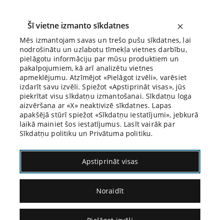
Šī vietne izmanto sīkdatnes
Mēs izmantojam savas un trešo pušu sīkdatnes, lai
nodrošinātu un uzlabotu tīmekļa vietnes darbību,
Biroja Blogs
pielāgotu informāciju par mūsu produktiem un
pakalpojumiem, kā arī analizētu vietnes
apmeklējumu. Atzīmējot «Pielāgot izvēli», varēsiet
izdarīt savu izvēli. Spiežot «Apstiprināt visas», jūs
piekrītat visu sīkdatņu izmantošanai. Sīkdatņu loga
aizvēršana ar «X» neaktivizē sīkdatnes. Lapas
Blogs
Citāds Citāts
apakšējā stūrī spiežot «Sīkdatņu iestatījumi», jebkurā
laikā mainiet šos iestatījumus. Lasīt vairāk par
Sīkdatņu politiku un Privātuma politiku.
Apstiprināt visas
Noraidīt