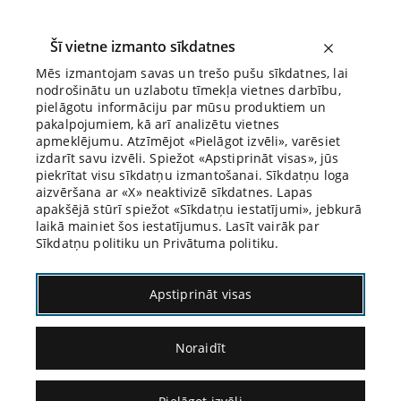
Šī vietne izmanto sīkdatnes
Mēs izmantojam savas un trešo pušu sīkdatnes, lai
nodrošinātu un uzlabotu tīmekļa vietnes darbību,
Biroja Blogs
pielāgotu informāciju par mūsu produktiem un
pakalpojumiem, kā arī analizētu vietnes
apmeklējumu. Atzīmējot «Pielāgot izvēli», varēsiet
izdarīt savu izvēli. Spiežot «Apstiprināt visas», jūs
piekrītat visu sīkdatņu izmantošanai. Sīkdatņu loga
aizvēršana ar «X» neaktivizē sīkdatnes. Lapas
Blogs
Citāds Citāts
apakšējā stūrī spiežot «Sīkdatņu iestatījumi», jebkurā
laikā mainiet šos iestatījumus. Lasīt vairāk par
Sīkdatņu politiku un Privātuma politiku.
Apstiprināt visas
Noraidīt