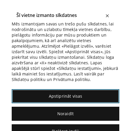
Šī vietne izmanto sīkdatnes
Mēs izmantojam savas un trešo pušu sīkdatnes, lai
nodrošinātu un uzlabotu tīmekļa vietnes darbību,
Biroja Blogs
pielāgotu informāciju par mūsu produktiem un
pakalpojumiem, kā arī analizētu vietnes
apmeklējumu. Atzīmējot «Pielāgot izvēli», varēsiet
izdarīt savu izvēli. Spiežot «Apstiprināt visas», jūs
piekrītat visu sīkdatņu izmantošanai. Sīkdatņu loga
aizvēršana ar «X» neaktivizē sīkdatnes. Lapas
Blogs
Citāds Citāts
apakšējā stūrī spiežot «Sīkdatņu iestatījumi», jebkurā
laikā mainiet šos iestatījumus. Lasīt vairāk par
Sīkdatņu politiku un Privātuma politiku.
Apstiprināt visas
Noraidīt