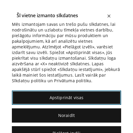
Šī vietne izmanto sīkdatnes
Mēs izmantojam savas un trešo pušu sīkdatnes, lai
nodrošinātu un uzlabotu tīmekļa vietnes darbību,
Biroja Blogs
pielāgotu informāciju par mūsu produktiem un
pakalpojumiem, kā arī analizētu vietnes
apmeklējumu. Atzīmējot «Pielāgot izvēli», varēsiet
izdarīt savu izvēli. Spiežot «Apstiprināt visas», jūs
piekrītat visu sīkdatņu izmantošanai. Sīkdatņu loga
aizvēršana ar «X» neaktivizē sīkdatnes. Lapas
Blogs
Citāds Citāts
apakšējā stūrī spiežot «Sīkdatņu iestatījumi», jebkurā
laikā mainiet šos iestatījumus. Lasīt vairāk par
Sīkdatņu politiku un Privātuma politiku.
Apstiprināt visas
Noraidīt