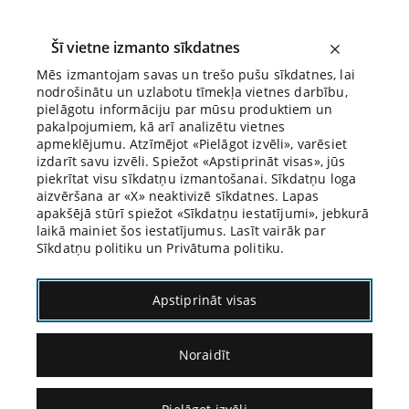
Šī vietne izmanto sīkdatnes
Mēs izmantojam savas un trešo pušu sīkdatnes, lai
nodrošinātu un uzlabotu tīmekļa vietnes darbību,
Biroja Blogs
pielāgotu informāciju par mūsu produktiem un
pakalpojumiem, kā arī analizētu vietnes
apmeklējumu. Atzīmējot «Pielāgot izvēli», varēsiet
izdarīt savu izvēli. Spiežot «Apstiprināt visas», jūs
piekrītat visu sīkdatņu izmantošanai. Sīkdatņu loga
aizvēršana ar «X» neaktivizē sīkdatnes. Lapas
Blogs
Citāds Citāts
apakšējā stūrī spiežot «Sīkdatņu iestatījumi», jebkurā
laikā mainiet šos iestatījumus. Lasīt vairāk par
Sīkdatņu politiku un Privātuma politiku.
Apstiprināt visas
Noraidīt