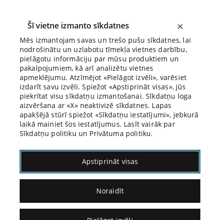
Šī vietne izmanto sīkdatnes
Mēs izmantojam savas un trešo pušu sīkdatnes, lai
nodrošinātu un uzlabotu tīmekļa vietnes darbību,
Biroja Blogs
pielāgotu informāciju par mūsu produktiem un
pakalpojumiem, kā arī analizētu vietnes
apmeklējumu. Atzīmējot «Pielāgot izvēli», varēsiet
izdarīt savu izvēli. Spiežot «Apstiprināt visas», jūs
piekrītat visu sīkdatņu izmantošanai. Sīkdatņu loga
aizvēršana ar «X» neaktivizē sīkdatnes. Lapas
Blogs
Citāds Citāts
apakšējā stūrī spiežot «Sīkdatņu iestatījumi», jebkurā
laikā mainiet šos iestatījumus. Lasīt vairāk par
Sīkdatņu politiku un Privātuma politiku.
Apstiprināt visas
Noraidīt