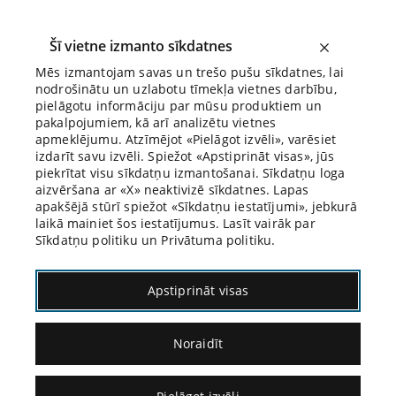
Šī vietne izmanto sīkdatnes
Mēs izmantojam savas un trešo pušu sīkdatnes, lai
nodrošinātu un uzlabotu tīmekļa vietnes darbību,
Biroja Blogs
pielāgotu informāciju par mūsu produktiem un
pakalpojumiem, kā arī analizētu vietnes
apmeklējumu. Atzīmējot «Pielāgot izvēli», varēsiet
izdarīt savu izvēli. Spiežot «Apstiprināt visas», jūs
piekrītat visu sīkdatņu izmantošanai. Sīkdatņu loga
aizvēršana ar «X» neaktivizē sīkdatnes. Lapas
Blogs
Citāds Citāts
apakšējā stūrī spiežot «Sīkdatņu iestatījumi», jebkurā
laikā mainiet šos iestatījumus. Lasīt vairāk par
Sīkdatņu politiku un Privātuma politiku.
Apstiprināt visas
Noraidīt