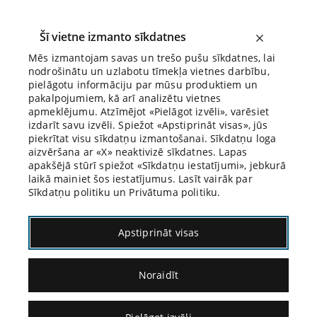
Šī vietne izmanto sīkdatnes
Mēs izmantojam savas un trešo pušu sīkdatnes, lai
nodrošinātu un uzlabotu tīmekļa vietnes darbību,
Biroja Blogs
pielāgotu informāciju par mūsu produktiem un
pakalpojumiem, kā arī analizētu vietnes
apmeklējumu. Atzīmējot «Pielāgot izvēli», varēsiet
izdarīt savu izvēli. Spiežot «Apstiprināt visas», jūs
piekrītat visu sīkdatņu izmantošanai. Sīkdatņu loga
aizvēršana ar «X» neaktivizē sīkdatnes. Lapas
Blogs
Citāds Citāts
apakšējā stūrī spiežot «Sīkdatņu iestatījumi», jebkurā
laikā mainiet šos iestatījumus. Lasīt vairāk par
Sīkdatņu politiku un Privātuma politiku.
Apstiprināt visas
Noraidīt