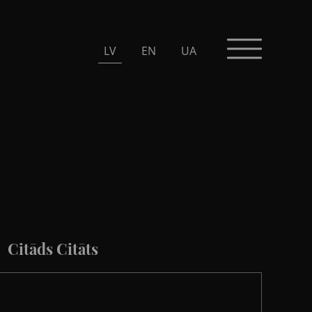
LV
EN
UA
Citāds Citāts