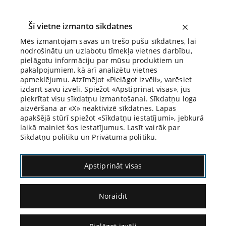
Šī vietne izmanto sīkdatnes
Mēs izmantojam savas un trešo pušu sīkdatnes, lai
nodrošinātu un uzlabotu tīmekļa vietnes darbību,
Biroja Blogs
pielāgotu informāciju par mūsu produktiem un
pakalpojumiem, kā arī analizētu vietnes
apmeklējumu. Atzīmējot «Pielāgot izvēli», varēsiet
izdarīt savu izvēli. Spiežot «Apstiprināt visas», jūs
piekrītat visu sīkdatņu izmantošanai. Sīkdatņu loga
aizvēršana ar «X» neaktivizē sīkdatnes. Lapas
Blogs
Citāds Citāts
apakšējā stūrī spiežot «Sīkdatņu iestatījumi», jebkurā
laikā mainiet šos iestatījumus. Lasīt vairāk par
Sīkdatņu politiku un Privātuma politiku.
Apstiprināt visas
Noraidīt