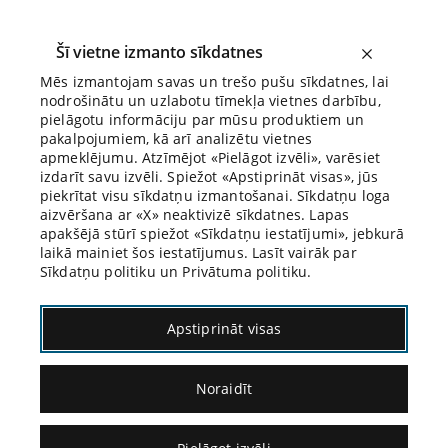
Šī vietne izmanto sīkdatnes
Mēs izmantojam savas un trešo pušu sīkdatnes, lai
nodrošinātu un uzlabotu tīmekļa vietnes darbību,
Biroja Blogs
pielāgotu informāciju par mūsu produktiem un
pakalpojumiem, kā arī analizētu vietnes
apmeklējumu. Atzīmējot «Pielāgot izvēli», varēsiet
izdarīt savu izvēli. Spiežot «Apstiprināt visas», jūs
piekrītat visu sīkdatņu izmantošanai. Sīkdatņu loga
aizvēršana ar «X» neaktivizē sīkdatnes. Lapas
Blogs
Citāds Citāts
apakšējā stūrī spiežot «Sīkdatņu iestatījumi», jebkurā
laikā mainiet šos iestatījumus. Lasīt vairāk par
Sīkdatņu politiku un Privātuma politiku.
Apstiprināt visas
Noraidīt