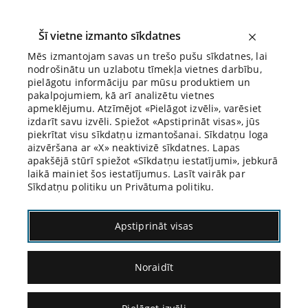
Šī vietne izmanto sīkdatnes
Mēs izmantojam savas un trešo pušu sīkdatnes, lai
nodrošinātu un uzlabotu tīmekļa vietnes darbību,
Biroja Blogs
pielāgotu informāciju par mūsu produktiem un
pakalpojumiem, kā arī analizētu vietnes
apmeklējumu. Atzīmējot «Pielāgot izvēli», varēsiet
izdarīt savu izvēli. Spiežot «Apstiprināt visas», jūs
piekrītat visu sīkdatņu izmantošanai. Sīkdatņu loga
aizvēršana ar «X» neaktivizē sīkdatnes. Lapas
Blogs
Citāds Citāts
apakšējā stūrī spiežot «Sīkdatņu iestatījumi», jebkurā
laikā mainiet šos iestatījumus. Lasīt vairāk par
Sīkdatņu politiku un Privātuma politiku.
Apstiprināt visas
Noraidīt