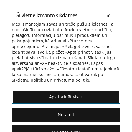
Šī vietne izmanto sīkdatnes
Mēs izmantojam savas un trešo pušu sīkdatnes, lai
nodrošinātu un uzlabotu tīmekļa vietnes darbību,
Biroja Blogs
pielāgotu informāciju par mūsu produktiem un
pakalpojumiem, kā arī analizētu vietnes
apmeklējumu. Atzīmējot «Pielāgot izvēli», varēsiet
izdarīt savu izvēli. Spiežot «Apstiprināt visas», jūs
piekrītat visu sīkdatņu izmantošanai. Sīkdatņu loga
aizvēršana ar «X» neaktivizē sīkdatnes. Lapas
Blogs
Citāds Citāts
apakšējā stūrī spiežot «Sīkdatņu iestatījumi», jebkurā
laikā mainiet šos iestatījumus. Lasīt vairāk par
Sīkdatņu politiku un Privātuma politiku.
Apstiprināt visas
Noraidīt