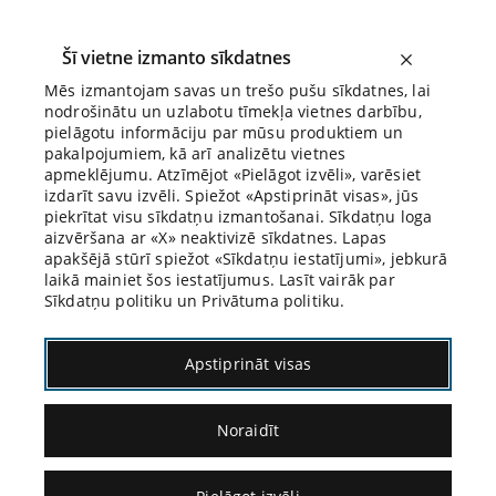
Šī vietne izmanto sīkdatnes
Mēs izmantojam savas un trešo pušu sīkdatnes, lai
nodrošinātu un uzlabotu tīmekļa vietnes darbību,
Biroja Blogs
pielāgotu informāciju par mūsu produktiem un
pakalpojumiem, kā arī analizētu vietnes
apmeklējumu. Atzīmējot «Pielāgot izvēli», varēsiet
izdarīt savu izvēli. Spiežot «Apstiprināt visas», jūs
piekrītat visu sīkdatņu izmantošanai. Sīkdatņu loga
aizvēršana ar «X» neaktivizē sīkdatnes. Lapas
Blogs
Citāds Citāts
apakšējā stūrī spiežot «Sīkdatņu iestatījumi», jebkurā
laikā mainiet šos iestatījumus. Lasīt vairāk par
Sīkdatņu politiku un Privātuma politiku.
Apstiprināt visas
Noraidīt