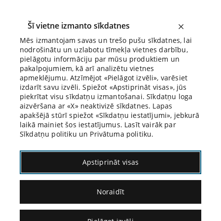
Šī vietne izmanto sīkdatnes
Mēs izmantojam savas un trešo pušu sīkdatnes, lai
nodrošinātu un uzlabotu tīmekļa vietnes darbību,
Biroja Blogs
pielāgotu informāciju par mūsu produktiem un
pakalpojumiem, kā arī analizētu vietnes
apmeklējumu. Atzīmējot «Pielāgot izvēli», varēsiet
izdarīt savu izvēli. Spiežot «Apstiprināt visas», jūs
piekrītat visu sīkdatņu izmantošanai. Sīkdatņu loga
aizvēršana ar «X» neaktivizē sīkdatnes. Lapas
Blogs
Citāds Citāts
apakšējā stūrī spiežot «Sīkdatņu iestatījumi», jebkurā
laikā mainiet šos iestatījumus. Lasīt vairāk par
Sīkdatņu politiku un Privātuma politiku.
Apstiprināt visas
Noraidīt