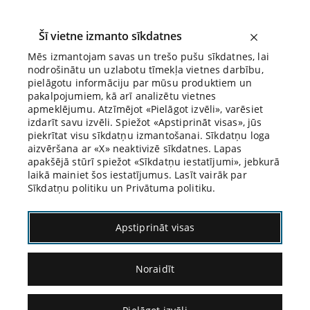
Šī vietne izmanto sīkdatnes
Mēs izmantojam savas un trešo pušu sīkdatnes, lai
nodrošinātu un uzlabotu tīmekļa vietnes darbību,
Biroja Blogs
pielāgotu informāciju par mūsu produktiem un
pakalpojumiem, kā arī analizētu vietnes
apmeklējumu. Atzīmējot «Pielāgot izvēli», varēsiet
izdarīt savu izvēli. Spiežot «Apstiprināt visas», jūs
piekrītat visu sīkdatņu izmantošanai. Sīkdatņu loga
aizvēršana ar «X» neaktivizē sīkdatnes. Lapas
Blogs
Citāds Citāts
apakšējā stūrī spiežot «Sīkdatņu iestatījumi», jebkurā
laikā mainiet šos iestatījumus. Lasīt vairāk par
Sīkdatņu politiku un Privātuma politiku.
Apstiprināt visas
Noraidīt