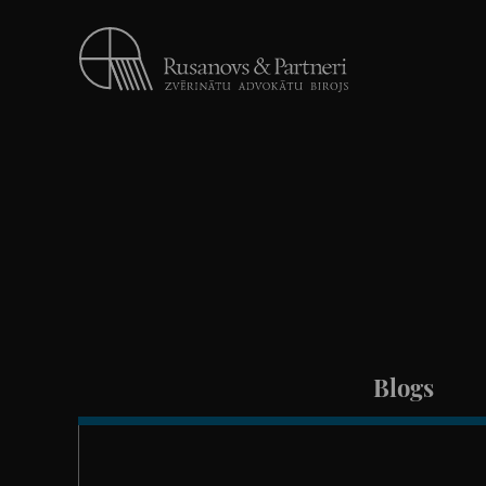
Blogs