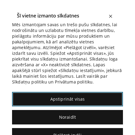
Šī vietne izmanto sīkdatnes
Mēs izmantojam savas un trešo pušu sīkdatnes, lai
nodrošinātu un uzlabotu tīmekļa vietnes darbību,
Biroja Blogs
pielāgotu informāciju par mūsu produktiem un
pakalpojumiem, kā arī analizētu vietnes
apmeklējumu. Atzīmējot «Pielāgot izvēli», varēsiet
izdarīt savu izvēli. Spiežot «Apstiprināt visas», jūs
piekrītat visu sīkdatņu izmantošanai. Sīkdatņu loga
aizvēršana ar «X» neaktivizē sīkdatnes. Lapas
Blogs
Citāds Citāts
apakšējā stūrī spiežot «Sīkdatņu iestatījumi», jebkurā
laikā mainiet šos iestatījumus. Lasīt vairāk par
Sīkdatņu politiku un Privātuma politiku.
Apstiprināt visas
Noraidīt