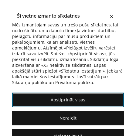
Šī vietne izmanto sīkdatnes
Mēs izmantojam savas un trešo pušu sīkdatnes, lai
nodrošinātu un uzlabotu tīmekļa vietnes darbību,
Biroja Blogs
pielāgotu informāciju par mūsu produktiem un
pakalpojumiem, kā arī analizētu vietnes
apmeklējumu. Atzīmējot «Pielāgot izvēli», varēsiet
izdarīt savu izvēli. Spiežot «Apstiprināt visas», jūs
piekrītat visu sīkdatņu izmantošanai. Sīkdatņu loga
aizvēršana ar «X» neaktivizē sīkdatnes. Lapas
Blogs
Citāds Citāts
apakšējā stūrī spiežot «Sīkdatņu iestatījumi», jebkurā
laikā mainiet šos iestatījumus. Lasīt vairāk par
Sīkdatņu politiku un Privātuma politiku.
Apstiprināt visas
Noraidīt