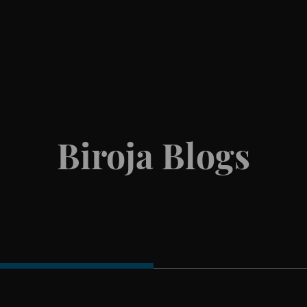
Biroja Blogs