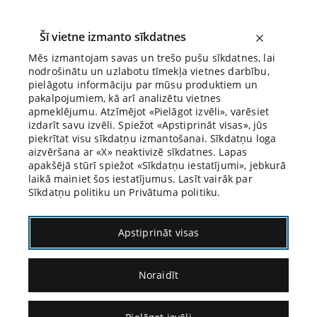
Šī vietne izmanto sīkdatnes
Mēs izmantojam savas un trešo pušu sīkdatnes, lai
nodrošinātu un uzlabotu tīmekļa vietnes darbību,
Biroja Blogs
pielāgotu informāciju par mūsu produktiem un
pakalpojumiem, kā arī analizētu vietnes
apmeklējumu. Atzīmējot «Pielāgot izvēli», varēsiet
izdarīt savu izvēli. Spiežot «Apstiprināt visas», jūs
piekrītat visu sīkdatņu izmantošanai. Sīkdatņu loga
aizvēršana ar «X» neaktivizē sīkdatnes. Lapas
Blogs
Citāds Citāts
apakšējā stūrī spiežot «Sīkdatņu iestatījumi», jebkurā
laikā mainiet šos iestatījumus. Lasīt vairāk par
Sīkdatņu politiku un Privātuma politiku.
Apstiprināt visas
Noraidīt