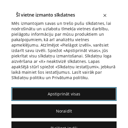
Šī vietne izmanto sīkdatnes
Mēs izmantojam savas un trešo pušu sīkdatnes, lai
nodrošinātu un uzlabotu tīmekļa vietnes darbību,
Biroja Blogs
pielāgotu informāciju par mūsu produktiem un
pakalpojumiem, kā arī analizētu vietnes
apmeklējumu. Atzīmējot «Pielāgot izvēli», varēsiet
izdarīt savu izvēli. Spiežot «Apstiprināt visas», jūs
piekrītat visu sīkdatņu izmantošanai. Sīkdatņu loga
aizvēršana ar «X» neaktivizē sīkdatnes. Lapas
Blogs
Citāds Citāts
apakšējā stūrī spiežot «Sīkdatņu iestatījumi», jebkurā
laikā mainiet šos iestatījumus. Lasīt vairāk par
Sīkdatņu politiku un Privātuma politiku.
Apstiprināt visas
Noraidīt