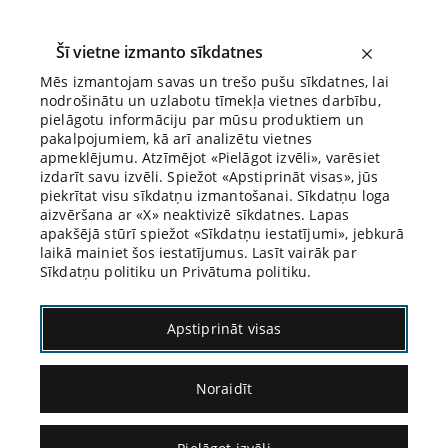
Šī vietne izmanto sīkdatnes
Mēs izmantojam savas un trešo pušu sīkdatnes, lai
nodrošinātu un uzlabotu tīmekļa vietnes darbību,
Biroja Blogs
pielāgotu informāciju par mūsu produktiem un
pakalpojumiem, kā arī analizētu vietnes
apmeklējumu. Atzīmējot «Pielāgot izvēli», varēsiet
izdarīt savu izvēli. Spiežot «Apstiprināt visas», jūs
piekrītat visu sīkdatņu izmantošanai. Sīkdatņu loga
aizvēršana ar «X» neaktivizē sīkdatnes. Lapas
Blogs
Citāds Citāts
apakšējā stūrī spiežot «Sīkdatņu iestatījumi», jebkurā
laikā mainiet šos iestatījumus. Lasīt vairāk par
Sīkdatņu politiku un Privātuma politiku.
Apstiprināt visas
Noraidīt