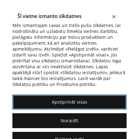
Šī vietne izmanto sīkdatnes
Mēs izmantojam savas un trešo pušu sīkdatnes, lai
nodrošinātu un uzlabotu tīmekļa vietnes darbību,
Biroja Blogs
pielāgotu informāciju par mūsu produktiem un
pakalpojumiem, kā arī analizētu vietnes
apmeklējumu. Atzīmējot «Pielāgot izvēli», varēsiet
izdarīt savu izvēli. Spiežot «Apstiprināt visas», jūs
piekrītat visu sīkdatņu izmantošanai. Sīkdatņu loga
aizvēršana ar «X» neaktivizē sīkdatnes. Lapas
Blogs
Citāds Citāts
apakšējā stūrī spiežot «Sīkdatņu iestatījumi», jebkurā
laikā mainiet šos iestatījumus. Lasīt vairāk par
Sīkdatņu politiku un Privātuma politiku.
Apstiprināt visas
Noraidīt