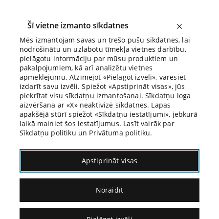
Šī vietne izmanto sīkdatnes
Mēs izmantojam savas un trešo pušu sīkdatnes, lai
nodrošinātu un uzlabotu tīmekļa vietnes darbību,
Biroja Blogs
pielāgotu informāciju par mūsu produktiem un
pakalpojumiem, kā arī analizētu vietnes
apmeklējumu. Atzīmējot «Pielāgot izvēli», varēsiet
izdarīt savu izvēli. Spiežot «Apstiprināt visas», jūs
piekrītat visu sīkdatņu izmantošanai. Sīkdatņu loga
aizvēršana ar «X» neaktivizē sīkdatnes. Lapas
Blogs
Citāds Citāts
apakšējā stūrī spiežot «Sīkdatņu iestatījumi», jebkurā
laikā mainiet šos iestatījumus. Lasīt vairāk par
Sīkdatņu politiku un Privātuma politiku.
Apstiprināt visas
Noraidīt