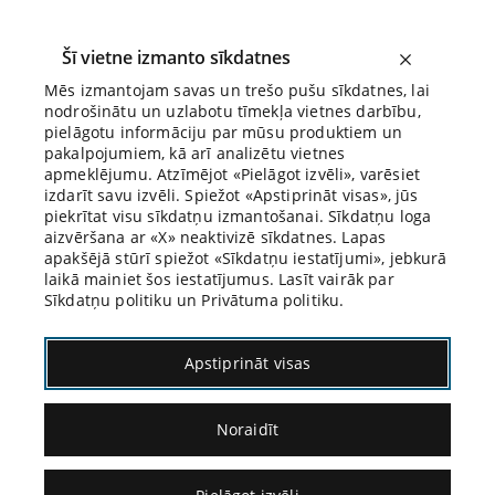
Šī vietne izmanto sīkdatnes
Mēs izmantojam savas un trešo pušu sīkdatnes, lai
nodrošinātu un uzlabotu tīmekļa vietnes darbību,
Biroja Blogs
pielāgotu informāciju par mūsu produktiem un
pakalpojumiem, kā arī analizētu vietnes
apmeklējumu. Atzīmējot «Pielāgot izvēli», varēsiet
izdarīt savu izvēli. Spiežot «Apstiprināt visas», jūs
piekrītat visu sīkdatņu izmantošanai. Sīkdatņu loga
aizvēršana ar «X» neaktivizē sīkdatnes. Lapas
Blogs
Citāds Citāts
apakšējā stūrī spiežot «Sīkdatņu iestatījumi», jebkurā
laikā mainiet šos iestatījumus. Lasīt vairāk par
Sīkdatņu politiku un Privātuma politiku.
Apstiprināt visas
Noraidīt