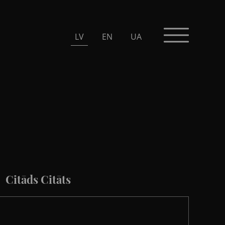
LV
EN
UA
Citāds Citāts