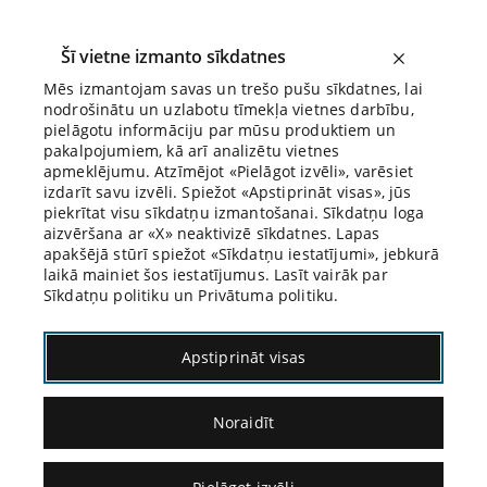
Šī vietne izmanto sīkdatnes
Mēs izmantojam savas un trešo pušu sīkdatnes, lai
nodrošinātu un uzlabotu tīmekļa vietnes darbību,
Biroja Blogs
pielāgotu informāciju par mūsu produktiem un
pakalpojumiem, kā arī analizētu vietnes
apmeklējumu. Atzīmējot «Pielāgot izvēli», varēsiet
izdarīt savu izvēli. Spiežot «Apstiprināt visas», jūs
piekrītat visu sīkdatņu izmantošanai. Sīkdatņu loga
aizvēršana ar «X» neaktivizē sīkdatnes. Lapas
Blogs
Citāds Citāts
apakšējā stūrī spiežot «Sīkdatņu iestatījumi», jebkurā
laikā mainiet šos iestatījumus. Lasīt vairāk par
Sīkdatņu politiku un Privātuma politiku.
Apstiprināt visas
Noraidīt