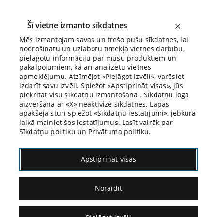
Šī vietne izmanto sīkdatnes
Mēs izmantojam savas un trešo pušu sīkdatnes, lai
nodrošinātu un uzlabotu tīmekļa vietnes darbību,
Biroja Blogs
pielāgotu informāciju par mūsu produktiem un
pakalpojumiem, kā arī analizētu vietnes
apmeklējumu. Atzīmējot «Pielāgot izvēli», varēsiet
izdarīt savu izvēli. Spiežot «Apstiprināt visas», jūs
piekrītat visu sīkdatņu izmantošanai. Sīkdatņu loga
aizvēršana ar «X» neaktivizē sīkdatnes. Lapas
Blogs
Citāds Citāts
apakšējā stūrī spiežot «Sīkdatņu iestatījumi», jebkurā
laikā mainiet šos iestatījumus. Lasīt vairāk par
Sīkdatņu politiku un Privātuma politiku.
Apstiprināt visas
Noraidīt