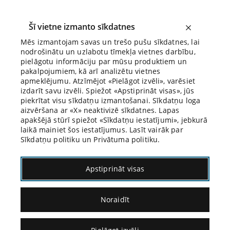
Šī vietne izmanto sīkdatnes
Mēs izmantojam savas un trešo pušu sīkdatnes, lai
nodrošinātu un uzlabotu tīmekļa vietnes darbību,
Biroja Blogs
pielāgotu informāciju par mūsu produktiem un
pakalpojumiem, kā arī analizētu vietnes
apmeklējumu. Atzīmējot «Pielāgot izvēli», varēsiet
izdarīt savu izvēli. Spiežot «Apstiprināt visas», jūs
piekrītat visu sīkdatņu izmantošanai. Sīkdatņu loga
aizvēršana ar «X» neaktivizē sīkdatnes. Lapas
Blogs
Citāds Citāts
apakšējā stūrī spiežot «Sīkdatņu iestatījumi», jebkurā
laikā mainiet šos iestatījumus. Lasīt vairāk par
Sīkdatņu politiku un Privātuma politiku.
Apstiprināt visas
Noraidīt