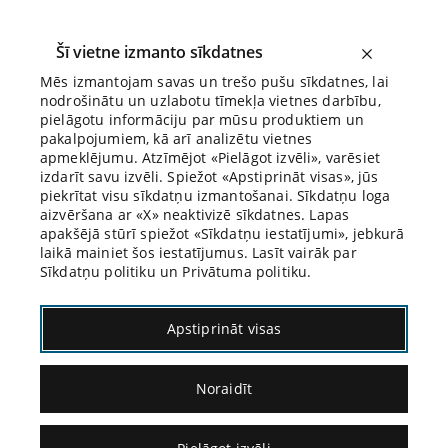
Šī vietne izmanto sīkdatnes
Mēs izmantojam savas un trešo pušu sīkdatnes, lai
nodrošinātu un uzlabotu tīmekļa vietnes darbību,
Biroja Blogs
pielāgotu informāciju par mūsu produktiem un
pakalpojumiem, kā arī analizētu vietnes
apmeklējumu. Atzīmējot «Pielāgot izvēli», varēsiet
izdarīt savu izvēli. Spiežot «Apstiprināt visas», jūs
piekrītat visu sīkdatņu izmantošanai. Sīkdatņu loga
aizvēršana ar «X» neaktivizē sīkdatnes. Lapas
Blogs
Citāds Citāts
apakšējā stūrī spiežot «Sīkdatņu iestatījumi», jebkurā
laikā mainiet šos iestatījumus. Lasīt vairāk par
Sīkdatņu politiku un Privātuma politiku.
Apstiprināt visas
Noraidīt