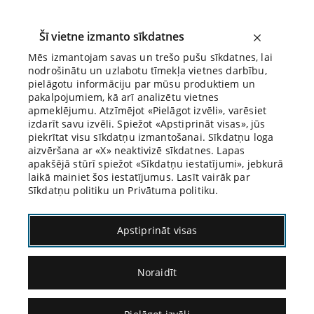
Šī vietne izmanto sīkdatnes
Mēs izmantojam savas un trešo pušu sīkdatnes, lai
nodrošinātu un uzlabotu tīmekļa vietnes darbību,
Biroja Blogs
pielāgotu informāciju par mūsu produktiem un
pakalpojumiem, kā arī analizētu vietnes
apmeklējumu. Atzīmējot «Pielāgot izvēli», varēsiet
izdarīt savu izvēli. Spiežot «Apstiprināt visas», jūs
piekrītat visu sīkdatņu izmantošanai. Sīkdatņu loga
aizvēršana ar «X» neaktivizē sīkdatnes. Lapas
apakšējā stūrī spiežot «Sīkdatņu iestatījumi», jebkurā
26.04.2017.
laikā mainiet šos iestatījumus. Lasīt vairāk par
Sīkdatņu politiku un Privātuma politiku.
Bezdarbība ≠ zādzība
Apstiprināt visas
“A” un “B” tiek apsūdzēti pēc
Noraidīt
Krimināllikuma 319. panta otrās