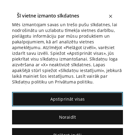
Šī vietne izmanto sīkdatnes
Mēs izmantojam savas un trešo pušu sīkdatnes, lai
nodrošinātu un uzlabotu tīmekļa vietnes darbību,
pielāgotu informāciju par mūsu produktiem un
Kontakti
pakalpojumiem, kā arī analizētu vietnes
apmeklējumu. Atzīmējot «Pielāgot izvēli», varēsiet
izdarīt savu izvēli. Spiežot «Apstiprināt visas», jūs
piekrītat visu sīkdatņu izmantošanai. Sīkdatņu loga
Biroja administratore
aizvēršana ar «X» neaktivizē sīkdatnes. Lapas
apakšējā stūrī spiežot «Sīkdatņu iestatījumi», jebkurā
+371 67273267
laikā mainiet šos iestatījumus. Lasīt vairāk par
info@rusanovs.lv
Sīkdatņu politiku un Privātuma politiku.
Krišjāņa Valdemāra iela 8 – 4 (2. stāvs)
Apstiprināt visas
Rīga LV-1010 LATVIJA
Noraidīt