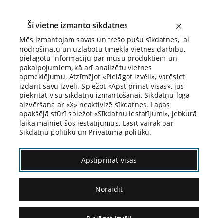
Šī vietne izmanto sīkdatnes
Mēs izmantojam savas un trešo pušu sīkdatnes, lai
nodrošinātu un uzlabotu tīmekļa vietnes darbību,
Biroja Blogs
pielāgotu informāciju par mūsu produktiem un
pakalpojumiem, kā arī analizētu vietnes
apmeklējumu. Atzīmējot «Pielāgot izvēli», varēsiet
izdarīt savu izvēli. Spiežot «Apstiprināt visas», jūs
piekrītat visu sīkdatņu izmantošanai. Sīkdatņu loga
aizvēršana ar «X» neaktivizē sīkdatnes. Lapas
apakšējā stūrī spiežot «Sīkdatņu iestatījumi», jebkurā
laikā mainiet šos iestatījumus. Lasīt vairāk par
Sīkdatņu politiku un Privātuma politiku.
12.11.2025.
Apstiprināt visas
Epiktēts par pienākumu
Noraidīt
«Pienākumi parasti izriet no cilvēku