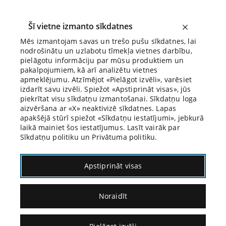
Šī vietne izmanto sīkdatnes
Mēs izmantojam savas un trešo pušu sīkdatnes, lai
nodrošinātu un uzlabotu tīmekļa vietnes darbību,
Biroja Blogs
pielāgotu informāciju par mūsu produktiem un
pakalpojumiem, kā arī analizētu vietnes
apmeklējumu. Atzīmējot «Pielāgot izvēli», varēsiet
izdarīt savu izvēli. Spiežot «Apstiprināt visas», jūs
piekrītat visu sīkdatņu izmantošanai. Sīkdatņu loga
aizvēršana ar «X» neaktivizē sīkdatnes. Lapas
apakšējā stūrī spiežot «Sīkdatņu iestatījumi», jebkurā
laikā mainiet šos iestatījumus. Lasīt vairāk par
Sīkdatņu politiku un Privātuma politiku.
18.09.2024.
Apstiprināt visas
Hosē Ortega I Gasets
Noraidīt
par pagātnes un