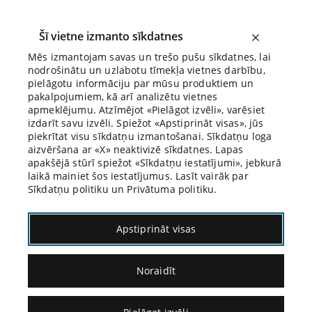
Šī vietne izmanto sīkdatnes
Mēs izmantojam savas un trešo pušu sīkdatnes, lai
nodrošinātu un uzlabotu tīmekļa vietnes darbību,
Biroja Blogs
pielāgotu informāciju par mūsu produktiem un
pakalpojumiem, kā arī analizētu vietnes
apmeklējumu. Atzīmējot «Pielāgot izvēli», varēsiet
izdarīt savu izvēli. Spiežot «Apstiprināt visas», jūs
piekrītat visu sīkdatņu izmantošanai. Sīkdatņu loga
aizvēršana ar «X» neaktivizē sīkdatnes. Lapas
apakšējā stūrī spiežot «Sīkdatņu iestatījumi», jebkurā
18.08.2022.
laikā mainiet šos iestatījumus. Lasīt vairāk par
Sīkdatņu politiku un Privātuma politiku.
«Ich bin больной»
Apstiprināt visas
(citēts no kinofilmas
Noraidīt
«Lielā pastaiga», 1966,
Luija de Finesa