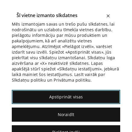
Šī vietne izmanto sīkdatnes
Mēs izmantojam savas un trešo pušu sīkdatnes, lai
nodrošinātu un uzlabotu tīmekļa vietnes darbību,
Biroja Blogs
pielāgotu informāciju par mūsu produktiem un
pakalpojumiem, kā arī analizētu vietnes
apmeklējumu. Atzīmējot «Pielāgot izvēli», varēsiet
izdarīt savu izvēli. Spiežot «Apstiprināt visas», jūs
piekrītat visu sīkdatņu izmantošanai. Sīkdatņu loga
aizvēršana ar «X» neaktivizē sīkdatnes. Lapas
apakšējā stūrī spiežot «Sīkdatņu iestatījumi», jebkurā
laikā mainiet šos iestatījumus. Lasīt vairāk par
Sīkdatņu politiku un Privātuma politiku.
Taisnīguma metafizika kriminālprocesā un
Apstiprināt visas
ne tikai
Noraidīt
23.07.2024.